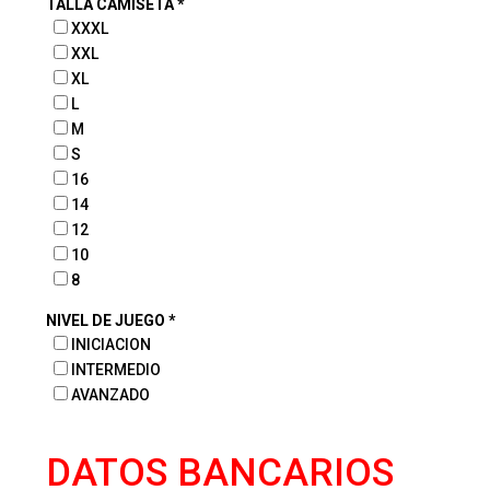
TALLA CAMISETA *
XXXL
XXL
XL
L
M
S
16
14
12
10
8
NIVEL DE JUEGO *
INICIACION
INTERMEDIO
AVANZADO
DATOS BANCARIOS