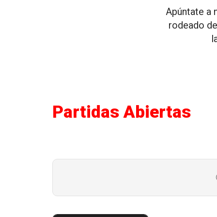
Apúntate a n
rodeado de
l
Partidas Abiertas