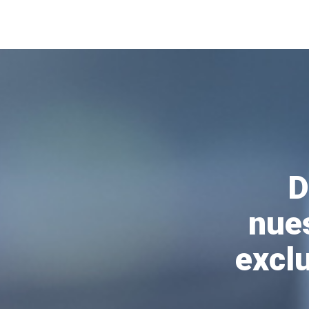
D
nue
exclu