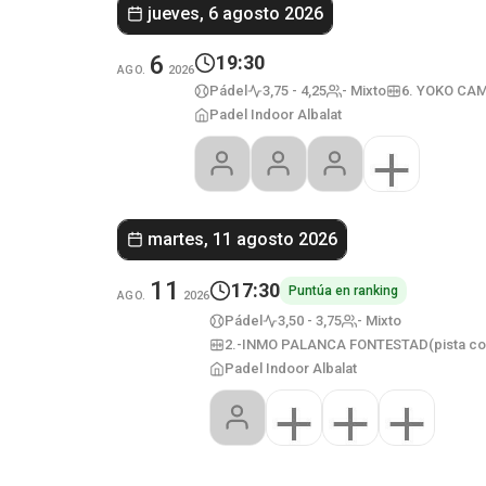
jueves, 6 agosto 2026
6
19:30
AGO.
2026
Pádel
3,75 - 4,25
- Mixto
6. YOKO CAM
Padel Indoor Albalat
martes, 11 agosto 2026
11
17:30
Puntúa en ranking
AGO.
2026
Pádel
3,50 - 3,75
- Mixto
2.-INMO PALANCA FONTESTAD(pista con 
Padel Indoor Albalat