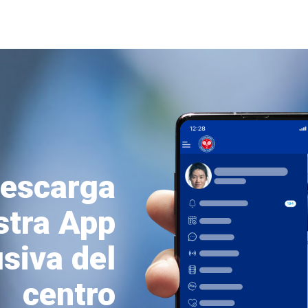
escarga
stra App
siva del
centro